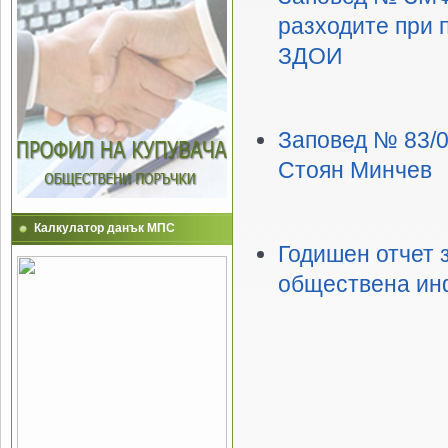
разходите при
ЗДОИ
Заповед № 83/0
Стоян Минчев
Калкулатор данък МПС
Годишен отчет 
обществена инф