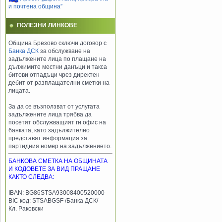
и почтена община”
ПОЛЕЗНИ ЛИНКОВЕ
Община Брезово сключи договор с
Банка ДСК
за обслужване на
задължените лица по плащане на
дължимите местни данъци и такса
битови отпадъци чрез директен
дебит от разплащателни сметки на
лицата.
За да се възползват от услугата
задължените лица трябва да
посетят обслужващият ги офис на
банката, като задължително
представят информация за
партидния номер на задължението.
БАНКОВА СМЕТКА НА ОБЩИНАТА
И КОДОВЕТЕ ЗА ВИД ПРАЩАНЕ
КАКТО СЛЕДВА:
IBAN: BG86STSA93008400520000
BIC код: STSABGSF /Банка ДСК/
Кл. Раковски