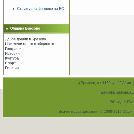
Структурни фондове на ЕС
Община Брезово
Добре дошли в Брезово
Населени места в общината
География
История
Култура
Спорт
Религия
гр.Брезово, п.к.4160, ул. "Г.Дими
Банкова информац
BIC код: STSA
Всички права запазени. © 2009-2017 Общин