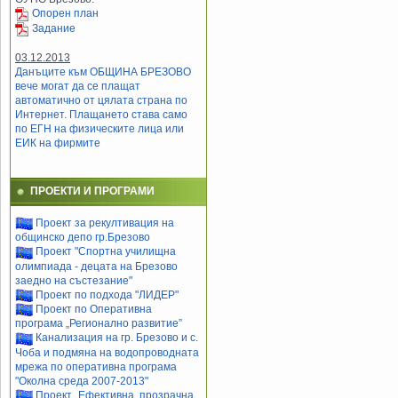
Опорен план
Задание
03.12.2013
Данъците към ОБЩИНА БРЕЗОВО
вече могат да се плащат
автоматично от цялата страна по
Интернет. Плащането става само
по ЕГН на физическите лица или
ЕИК на фирмите
ПРОЕКТИ И ПРОГРАМИ
Проект за рекултивация на
общинско депо гр.Брезово
Проект "Спортна училищна
олимпиада - децата на Брезово
заедно на състезание"
Проект по подхода "ЛИДЕР"
Проект по Оперативна
програма „Регионално развитие”
Канализация на гр. Брезово и с.
Чоба и подмяна на водопроводната
мрежа по оперативна програма
"Околна среда 2007-2013"
Проект „Ефективна, прозрачна